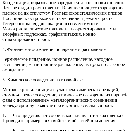
Конденсация, образование зародышей и рост тонких пленок.
Четыре стадии роста пленки. Влияние процесса зарождения
пленок на их структуру. Рост монокристаллических пленок.
Послойный, островковый и смешанный режимы роста.
Гетероэпитаксия, дислокации несовместимости.
Монокристаллические пленки на неориентированных и
аморфных подложках, графоэпитаксия, ионно-
стимулированный рост.
4. Физическое осаждение: испарение и распыление
Термическое испарение, ионное распыление, катодное
распыление, магнетронное распыление, импульсно-лазерное
осаждение.
5. Химическое осаждение из газовой фазы
Методы кристаллизации с участием химических реакций,
атомно-слоевое осаждение, химическое осаждение из паровой
фазы с использованием металлорганических соединений,
молекулярно-лучевая эпитаксия, эпитаксиальный рост.
1. Что представляет собой такое пленка и тонкая пленка?
Приведите примеры их свойств и областей применения.
2. В чем заключается процесс эпитаксиального покрытия?