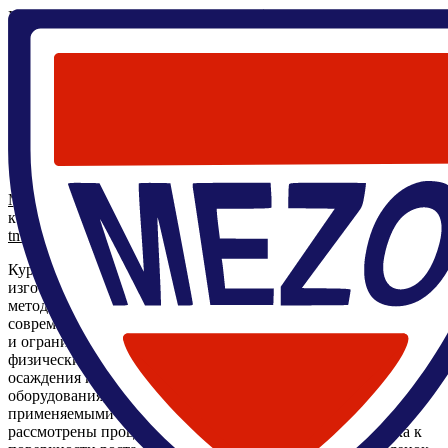
Главная
/
Кафедра
/
Программа
/
Физические основы
технологии нанесения тонких пленок
Мезоскопические квантовые явления в функциональных
микро и наноструктурах
,
9 семестр
Физические основы технологии нанесения тонких пленок
Преподаватели
Михаил Тархов А
к.ф.-м.н.
tmafuz@mail.ru
Курс направлен на обучение студентов основам технологий
изготовления тонких пленок с использованием современных
методов и подходов. В рамках курса студенты изучат
современные методы формирования пленок, их преимущества
и ограничения. Особое внимание будет уделено анализу
физических процессов, происходящих на различных этапах
осаждения и роста пленок, а также особенностям
оборудования, определяемым природой пленок и
применяемыми методами их нанесения. Кроме того, будут
рассмотрены процессы транспорта вещества от источника к