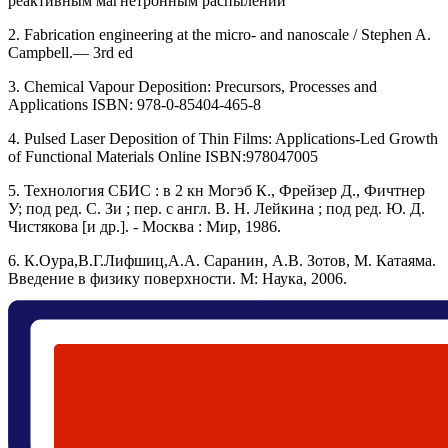
реактивным магнетронным распылении
2. Fabrication engineering at the micro- and nanoscale / Stephen A.
Campbell.— 3rd ed
3. Chemical Vapour Deposition: Precursors, Processes and
Applications ISBN: 978-0-85404-465-8
4. Pulsed Laser Deposition of Thin Films: Applications‐Led Growth
of Functional Materials Online ISBN:978047005
5. Технология СБИС : в 2 кн Могэб К., Фрейзер Д., Фичтнер
У; под ред. С. Зи ; пер. с англ. В. Н. Лейкина ; под ред. Ю. Д.
Чистякова [и др.]. - Москва : Мир, 1986.
6. К.Оура,В.Г.Лифшиц,А.А. Саранин, А.В. Зотов, М. Катаяма.
Введение в физику поверхности. М: Наука, 2006.