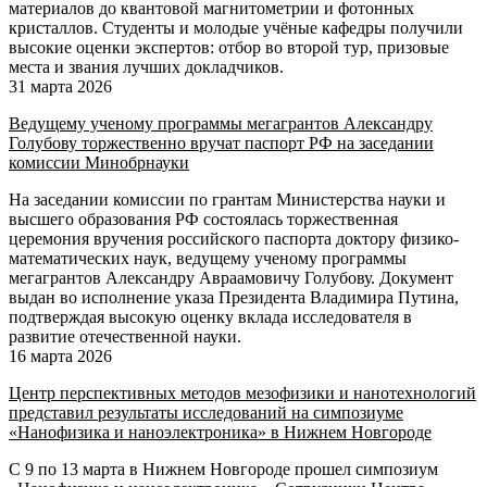
материалов до квантовой магнитометрии и фотонных
кристаллов. Студенты и молодые учёные кафедры получили
высокие оценки экспертов: отбор во второй тур, призовые
места и звания лучших докладчиков.
31 марта 2026
Ведущему ученому программы мегагрантов Александру
Голубову торжественно вручат паспорт РФ на заседании
комиссии Минобрнауки
На заседании комиссии по грантам Министерства науки и
высшего образования РФ состоялась торжественная
церемония вручения российского паспорта доктору физико-
математических наук, ведущему ученому программы
мегагрантов Александру Авраамовичу Голубову. Документ
выдан во исполнение указа Президента Владимира Путина,
подтверждая высокую оценку вклада исследователя в
развитие отечественной науки.
16 марта 2026
Центр перспективных методов мезофизики и нанотехнологий
представил результаты исследований на симпозиуме
«Нанофизика и наноэлектроника» в Нижнем Новгороде
С 9 по 13 марта в Нижнем Новгороде прошел симпозиум