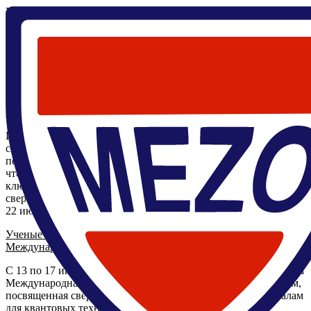
Главная
/
О центре
/
Новости
Новости
О центре
Лаборатории
Структура центра
Коллаборации
Новости
Контакты
28 июля 2026
Ученые МФТИ определили фундаментальный предел
миниатюризации сверхпроводниковых устройств
Исследователи из МФТИ установили, что при ширине
сверхпроводящих электродов менее 400 нанометров ток
перестает полностью преобразовываться в сверхпроводящий,
что искажает характеристики джозефсоновских переходов —
ключевых элементов квантовых компьютеров и
сверхчувствительных датчиков.
22 июля 2026
Ученые ЦМН МФТИ выступили с лекциями на
Международной школе по квантовым материалам в Бразилии
С 13 по 17 июля 2026 года в Порту-Алегри (Бразилия) прошла
Международная школа по передовым квантовым материалам,
посвященная сверхпроводящим функциональным материалам
для квантовых технологий. Ведущие ученые Центра