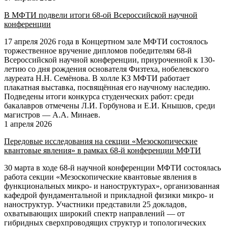
В МФТИ подвели итоги 68-ой Всероссийской научной
конференции
17 апреля 2026 года в Концертном зале МФТИ состоялось
торжественное вручение дипломов победителям 68-й
Всероссийской научной конференции, приуроченной к 130-
летию со дня рождения основателя Физтеха, нобелевского
лауреата Н.Н. Семёнова. В холле КЗ МФТИ работает
плакатная выставка, посвящённая его научному наследию.
Подведены итоги конкурса студенческих работ: среди
бакалавров отмечены Л.И. Горбунова и Е.И. Кнышов, среди
магистров — А.А. Минаев.
1 апреля 2026
Передовые исследования на секции «Мезоскопические
квантовые явления» в рамках 68-й конференции МФТИ
30 марта в ходе 68-й научной конференции МФТИ состоялась
работа секции «Мезоскопические квантовые явления в
функциональных микро- и наноструктурах», организованная
кафедрой фундаментальной и прикладной физики микро- и
наноструктур. Участники представили 25 докладов,
охватывающих широкий спектр направлений — от
гибридных сверхпроводящих структур и топологических