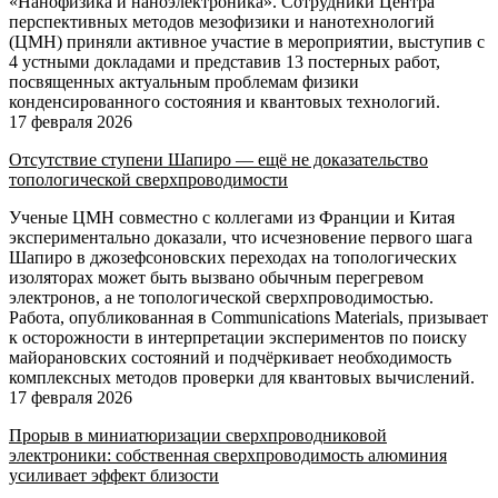
«Нанофизика и наноэлектроника». Сотрудники Центра
перспективных методов мезофизики и нанотехнологий
(ЦМН) приняли активное участие в мероприятии, выступив с
4 устными докладами и представив 13 постерных работ,
посвященных актуальным проблемам физики
конденсированного состояния и квантовых технологий.
17 февраля 2026
Отсутствие ступени Шапиро — ещё не доказательство
топологической сверхпроводимости
Ученые ЦМН совместно с коллегами из Франции и Китая
экспериментально доказали, что исчезновение первого шага
Шапиро в джозефсоновских переходах на топологических
изоляторах может быть вызвано обычным перегревом
электронов, а не топологической сверхпроводимостью.
Работа, опубликованная в Communications Materials, призывает
к осторожности в интерпретации экспериментов по поиску
майорановских состояний и подчёркивает необходимость
комплексных методов проверки для квантовых вычислений.
17 февраля 2026
Прорыв в миниатюризации сверхпроводниковой
электроники: собственная сверхпроводимость алюминия
усиливает эффект близости