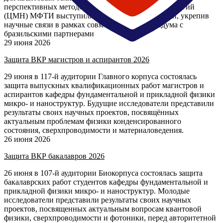
перспективных методов мезофизики и нанотехнологий
(ЦМН) МФТИ выступили с ключевыми лекциями, укрепив
научные связи в рамках совместного меморандума с
бразильскими партнерами
29 июня 2026
Защита ВКР магистров и аспирантов 2026
29 июня в 117-й аудитории Главного корпуса состоялась
защита выпускных квалификационных работ магистров и
аспирантов кафедры фундаментальной и прикладной физики
микро- и наноструктур. Будущие исследователи представили
результаты своих научных проектов, посвящённых
актуальным проблемам физики конденсированного
состояния, сверхпроводимости и материаловедения.
26 июня 2026
Защита ВКР бакалавров 2026
26 июня в 107-й аудитории Биокорпуса состоялась защита
бакалаврских работ студентов кафедры фундаментальной и
прикладной физики микро- и наноструктур. Молодые
исследователи представили результаты своих научных
проектов, посвященных актуальным вопросам квантовой
физики, сверхпроводимости и фотоники, перед авторитетной