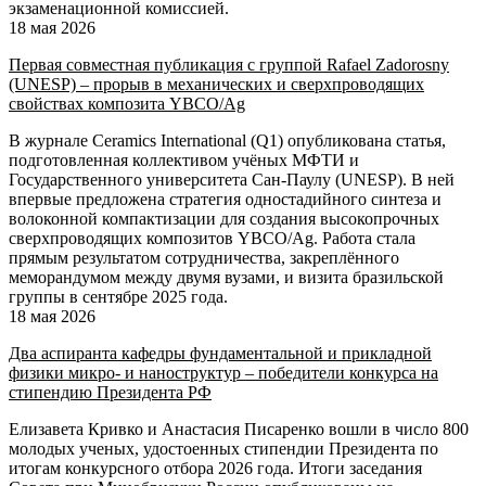
экзаменационной комиссией.
18 мая 2026
Первая совместная публикация с группой Rafael Zadorosny
(UNESP) – прорыв в механических и сверхпроводящих
свойствах композита YBCO/Ag
В журнале Ceramics International (Q1) опубликована статья,
подготовленная коллективом учёных МФТИ и
Государственного университета Сан-Паулу (UNESP). В ней
впервые предложена стратегия одностадийного синтеза и
волоконной компактизации для создания высокопрочных
сверхпроводящих композитов YBCO/Ag. Работа стала
прямым результатом сотрудничества, закреплённого
меморандумом между двумя вузами, и визита бразильской
группы в сентябре 2025 года.
18 мая 2026
Два аспиранта кафедры фундаментальной и прикладной
физики микро- и наноструктур – победители конкурса на
стипендию Президента РФ
Елизавета Кривко и Анастасия Писаренко вошли в число 800
молодых ученых, удостоенных стипендии Президента по
итогам конкурсного отбора 2026 года. Итоги заседания