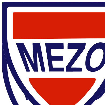
Главная
/
Кафедра
/
Бывшие сотрудники
Бывшие сотрудники
О кафедре
Программа
Научные руководители
Студенты
Дипломы
Выпускники
Бывшие сотрудники
Расписание кафедры