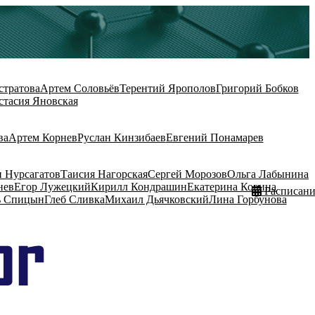
стратова
Артем Соловьёв
Терентий Ярополов
Григорий Бобков
стасия Яновская
ва
Артем Корнев
Руслан Кинзибаев
Евгений Понамарев
 Нурсагатов
Таисия Нагорская
Сергей Морозов
Ольга Лабынина
нев
Егор Лужецкий
Кирилл Кондрашин
Екатерина Ковина
Расписани
ь Спицын
Глеб Сливка
Михаил Дьячковский
Лина Горбунова