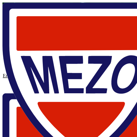
Главная
/
Кафедра
/
Студенты
Студенты
О кафедре
Программа
Научные руководители
Студенты
Диплом
Марк Наумов
Семён Ларионов
Елизавета Кривко
Алексей Кап
Радик Тюменев
Георгий Стависский
Дмитрий Панов
Матвей Муравье
Егор Веревкин
Василий Шапчиц
Виктор Федотовских
Арина Ту
Александра Константинова
Андрей Князев
Максим Быст
Кирилл Исаченко
Савелий Доменко
Павел Долматов
Егор 