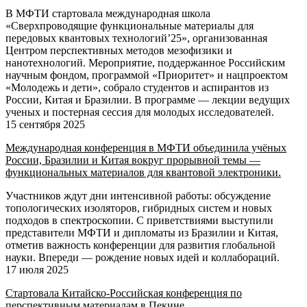
В МФТИ стартовала международная школа
«Сверхпроводящие функциональные материалы для
передовых квантовых технологий’25», организованная
Центром перспективных методов мезофизики и
нанотехнологий. Мероприятие, поддержанное Российским
научным фондом, программой «Приоритет» и нацпроектом
«Молодежь и дети», собрало студентов и аспирантов из
России, Китая и Бразилии. В программе — лекции ведущих
ученых и постерная сессия для молодых исследователей.
15 сентября 2025
Международная конференция в МФТИ объединила учёных
России, Бразилии и Китая вокруг прорывной темы —
функциональных материалов для квантовой электроники.
Участников ждут дни интенсивной работы: обсуждение
топологических изоляторов, гибридных систем и новых
подходов в спектроскопии. С приветствиями выступили
представители МФТИ и дипломаты из Бразилии и Китая,
отметив важность конференции для развития глобальной
науки. Впереди — рождение новых идей и коллабораций.
17 июля 2025
Стартовала Китайско-Российская конференция по
перспективным материалам в Пекине