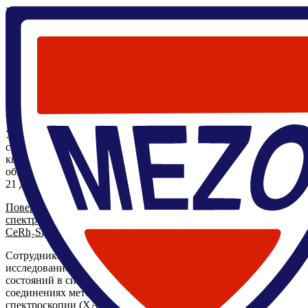
Главная
/
О центре
/
Новости
Новости
О центре
Лаборатории
Структура центра
Коллаборации
Новости
Контакты
2 февраля 2026
Физики предложили новый способ детекции экзотических
квазичастиц для квантовых компьютеров
Учёные из России и Франции доказали, что неоднородности в
сверхпроводниках могут усиливать сигнал от майорановских
квазичастиц, что открывает более простой путь к их
обнаружению и использованию.
21 декабря 2025
Поверхностные эффекты в рентгеновской абсорбционной
спектроскопии лантанидов: переориентация 4f-моментов в
CeRh₂Si₂
Сотрудниками лаборатории проведено детальное
исследование поверхностных и объёмных электронных
состояний в сильно коррелированных лантанидных
соединениях методом рентгеновской абсорбционной
спектроскопии (XAS). В работе показано, что даже в