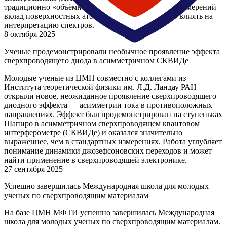
традиционно «объёмно-чувствительном» режиме измерений
вклад поверхностных атомов может существенно влиять на
интерпретацию спектров.
8 октября 2025
Ученые продемонстрировали необычное проявление эффекта
сверхпроводящего диода в асимметричном СКВИДе
Молодые ученые из ЦМН совместно с коллегами из
Института теоретической физики им. Л.Д. Ландау РАН
открыли новое, неожиданное проявление сверхпроводящего
диодного эффекта — асимметрии тока в противоположных
направлениях. Эффект был продемонстрирован на ступеньках
Шапиро в асимметричном сверхпроводящем квантовом
интерферометре (СКВИДе) и оказался значительно
выраженнее, чем в стандартных измерениях. Работа углубляет
понимание динамики джозефсоновских переходов и может
найти применение в сверхпроводящей электронике.
27 сентября 2025
Успешно завершилась Международная школа для молодых
ученых по сверхпроводящим материалам
На базе ЦМН МФТИ успешно завершилась Международная
школа для молодых ученых по сверхпроводящим материалам.