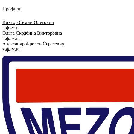
Профили
Виктор Семин Олегович
к.ф.-м.н.
Ольга Скрябина Викторовна
к.ф.-м.н.
Александр Фролов Сергеевич
к.ф.-м.н.