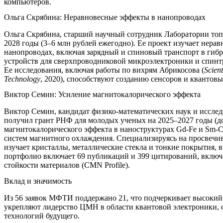
компьютеров.
Ольга Скрябина: Неравновесные эффекты в нанопроводах
Ольга Скрябина, старший научный сотрудник Лаборатории топ
2028 годы (3–6 млн рублей ежегодно). Ее проект изучает нер
нанопроводах, включая зарядный и спиновый транспорт в гиб
устройств для сверхпроводниковой микроэлектроники и спинт
Ее исследования, включая работы по вихрям Абрикосова (
Scient
Technology
, 2020), способствуют созданию сенсоров и квантов
Виктор Семин: Усиление магнитокалорического эффекта
Виктор Семин, кандидат физико-математических наук и иссле
получил грант РНФ для молодых ученых на 2025–2027 годы (до
магнитокалорического эффекта в наноструктурах Gd-Fe и Sm-C
систем магнитного охлаждения. Специализируясь на просвеч
изучает кристаллы, металлические стекла и тонкие покрытия, 
портфолио включает 69 публикаций и 399 цитирований, включ
стойкости материалов (CMN Profile).
Вклад и значимость
Из 56 заявок МФТИ поддержано 21, что подчеркивает высокий
укрепляют лидерство ЦМН в области квантовой электроники, 
технологий будущего.