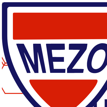
Главная
/
О центре
/
Новости
/
Ученые ЦМН МФТИ получили
гранты РНФ для исследований квантовых технологий
16 июля 2025
Ученые ЦМН МФТИ получили гранты РНФ для
исследований квантовых технологий