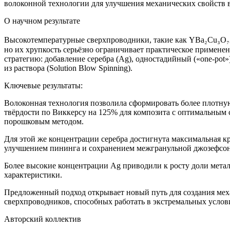
волоконной технологии для улучшения механических свойств
О научном результате
Высокотемпературные сверхпроводники, такие как YBa₂Cu₃O₇
но их хрупкость серьёзно ограничивает практическое примен
стратегию: добавление серебра (Ag), одностадийный («one-pot
из раствора (Solution Blow Spinning).
Ключевые результаты:
Волоконная технология позволила сформировать более плотну
твёрдости по Виккерсу на 125% для композита с оптимальным
порошковым методом.
Для этой же концентрации серебра достигнута максимальная кр
улучшением пининга и сохранением межгранульной джозефсон
Более высокие концентрации Ag приводили к росту доли мета
характеристики.
Предложенный подход открывает новый путь для создания ме
сверхпроводников, способных работать в экстремальных услов
Авторский коллектив