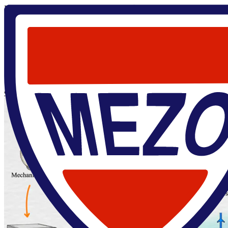
Главная
/
О центре
/
Новости
/
Первая совместная публикация
с группой Rafael Zadorosny (UNESP) – прорыв в
механических и сверхпроводящих свойствах композита
YBCO/Ag
18 мая 2026
Первая совместная публикация с группой Rafael Zadorosny
(UNESP) – прорыв в механических и сверхпроводящих
свойствах композита YBCO/Ag
Файл новости