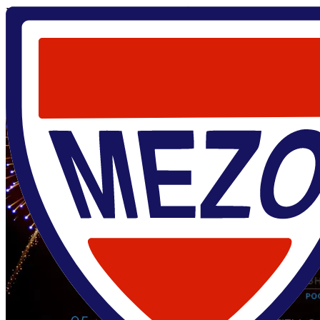
Главная
/
О центре
/
Новости
/
71 год ВНИИА им. Н.Л.
Духова
5 мая 2025
71 год ВНИИА им. Н.Л. Духова