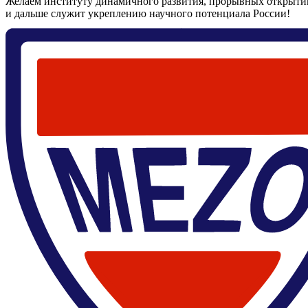
Желаем институту динамичного развития, прорывных открытий
и дальше служит укреплению научного потенциала России!