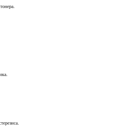
тонера.
ика.
терезиса.