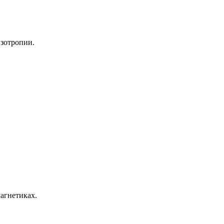
изотропии.
агнетиках.