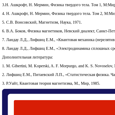
3.Н. Ашкрофт, Н. Мермин, Физика твердого тела. Том 1, М:Мир
4. Н. Ашкрофт, Н. Мермин, Физика твердого тела. Том 2, М:Мир
5. С.В. Вонсовский, Магнетизм, Наука, 1971.
6. В.А. Боков, Физика магнетиков, Невский диалект, Санкт-Пет
7. Ландау Л.Д., Лифшиц Е.М., «Квантовая механика (нерелятив
8. Ландау Л.Д., Лифшиц Е.М., «Электродинамика сплошных сре
Дополнительная литература
:
1. M. Gibertini, M. Koperski, A. F. Morpurgo, and K. S. Novoselov,
2. Лифшиц Е.М., Питаевский Л.П., «Статистическая физика. Ча
3. Р.Уайт, Квантовая теория магнетизма, М., Мир, 1985.