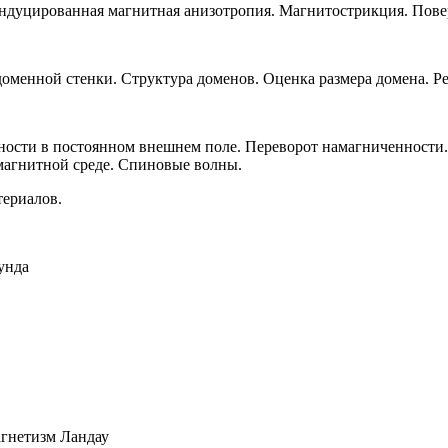
ндуцированная магнитная анизотропия. Магнитострикция. Пове
менной стенки. Структура доменов. Оценка размера домена. Ре
ости в постоянном внешнем поле. Переворот намагниченности
магнитной среде. Спиновые волны.
териалов.
унда
агнетизм Ландау