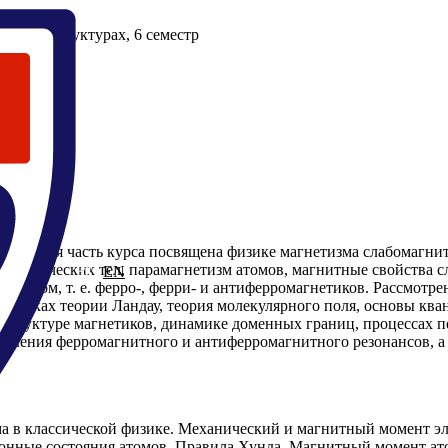
 и наноструктурах
,
6 семестр
ий. Первая часть курса посвящена физике магнетизма слабомаг
неметаллических тел, парамагнетизм атомов, магнитные свойства
RU
EN
ядком, т. е. ферро-, ферри- и антиферромагнетиков. Рассмотр
 рамках теории Ландау, теория молекулярного поля, основы кв
структуре магнетиков, динамике доменных границ, процессах п
вления ферромагнитного и антиферромагнитного резонансов, а
ма в классической физике. Механический и магнитный момент э
онные состояния атомов. Правила Хунда. Магнитный момент ато