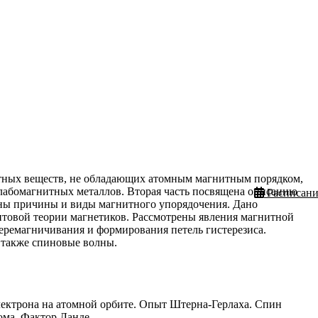
нитных веществ, не обладающих атомным магнитным порядком,
 слабомагнитных металлов. Вторая часть посвящена описанию
Расписани
ены причины и виды магнитного упорядочения. Дано
антовой теории магнетиков. Рассмотрены явления магнитной
еремагничивания и формирования петель гистерезиса.
 также спиновые волны.
лектрона на атомной орбите. Опыт Штерна-Герлаха. Спин
ма. Фактор Ланде.