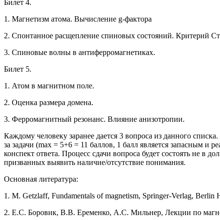
Билет 4.
1. Магнетизм атома. Вычисление g-фактора
2. Спонтанное расщепление спиновых состояний. Критерий Ст
3. Спиновые волны в антиферромагнетиках.
Билет 5.
1. Атом в магнитном поле.
2. Оценка размера домена.
3. Ферромагнитный резонанс. Влияние анизотропии.
Каждому человеку заранее дается 3 вопроса из данного списка.
за задачи (max = 5+6 = 11 баллов, 1 балл является запасным и
конспект ответа. Процесс сдачи вопроса будет состоять не в до
призванных выявить наличие/отсутствие понимания.
Основная литератур
а:
1. M. Getzlaff, Fundamentals of magnetism, Springer-Verlag, Berlin 
2. Е.С. Боровик, В.В. Еременко, А.С. Мильнер, Лекции по магн