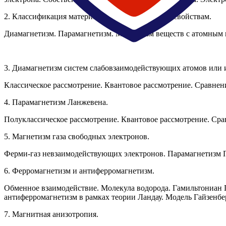
2.
Классификация материалов по их магнитным свойствам.
Диамагнетизм. Парамагнетизм. Магнетизм веществ с атомным
3.
Диамагнетизм систем слабовзаимодействующих атомов или 
Классическое рассмотрение. Квантовое рассмотрение. Сравнен
4.
Парамагнетизм Ланжевена.
Полуклассическое рассмотрение. Квантовое рассмотрение. Ср
5.
Магнетизм газа свободных электронов.
Ферми-газ невзаимодействующих электронов. Парамагнетизм П
6.
Ферромагнетизм и антиферромагнетизм.
Обменное взаимодействие. Молекула водорода. Гамильтониан 
антиферромагнетизм в рамках теории Ландау. Модель Гайзенбе
7.
Магнитная анизотропия
.