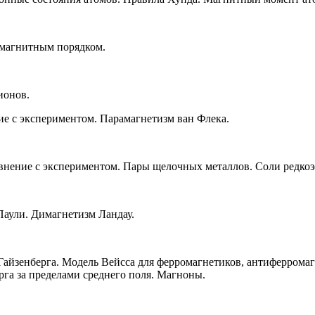
 магнитным порядком
.
ионов.
ие с экспериментом. Парамагнетизм ван Флека.
авнение с экспериментом. Пары щелочных металлов. Соли редко
аули. Димагнетизм Ландау.
Гайзенберга. Модель Вейсса для ферромагнетиков, антиферрома
рга за пределами среднего поля. Магноны.