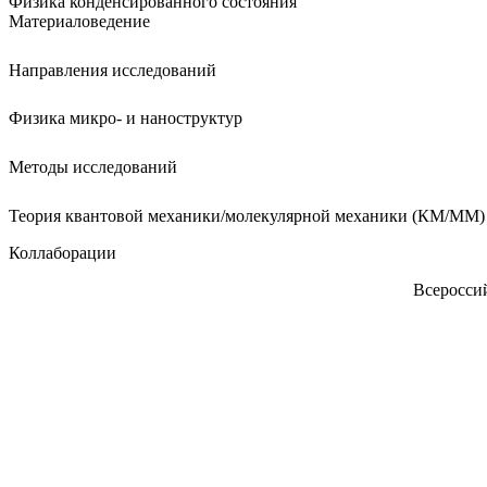
Физика конденсированного состояния
Материаловедение
Направления исследований
Физика микро- и наноструктур
Методы исследований
Теория квантовой механики/молекулярной механики (КМ/ММ)
Коллаборации
Всероссий