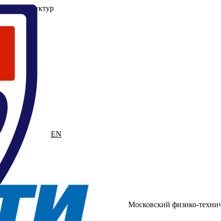
 и наноструктур
RU
EN
Московский физико-техни