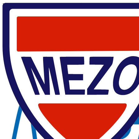
Главная
/
О центре
/
Лаборатории
/
Лаборатория физики микро-
Лаборатория физики микро- и наноструктур