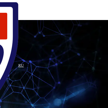
ода
RU
EN