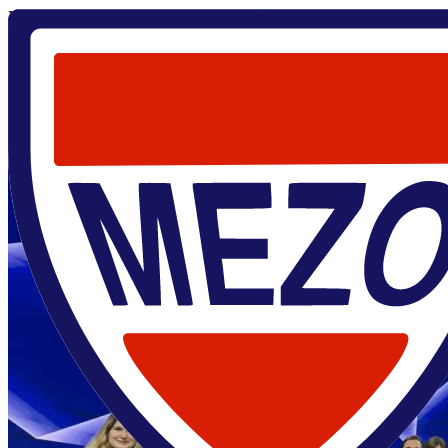
Главная
/
О центре
/
Новости
/
80 лет атомной
промышленности России
17 февраля 2025
80 лет атомной промышленности России