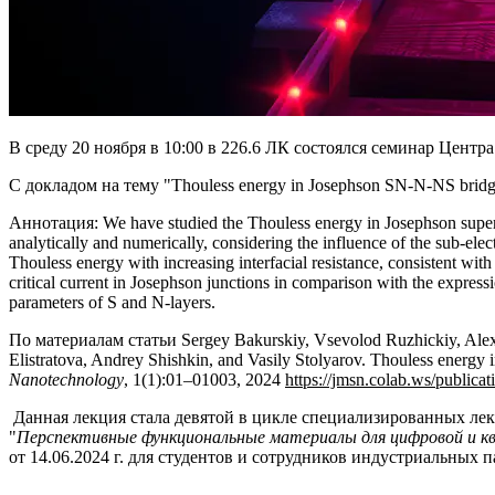
В среду 20 ноября в 10:00 в 226.6 ЛК состоялся семинар Цент
С докладом на тему "Thouless energy in Josephson SN-N-NS br
Аннотация: We have studied the Thouless energy in Josephson supe
analytically and numerically, considering the influence of the sub-ele
Thouless energy with increasing interfacial resistance, consistent wit
critical current in Josephson junctions in comparison with the express
parameters of S and N-layers.
По материалам статьи Sergey Bakurskiy, Vsevolod Ruzhickiy, Alexe
Elistratova, Andrey Shishkin, and Vasily Stolyarov. Thouless energ
Nanotechnology
, 1(1):01–01003, 2024
https://jmsn.colab.ws/publica
Данная лекция стала девятой в цикле специализированных ле
"
Перспективные функциональные материалы для цифровой и кв
от 14.06.2024 г. для студентов и сотрудников индустриальных 