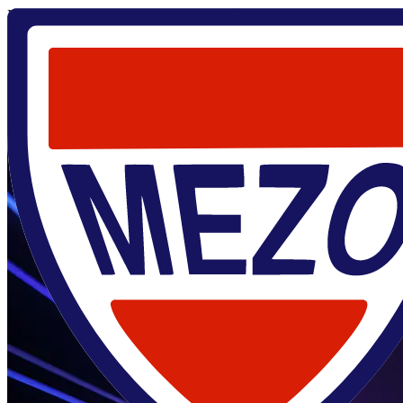
Главная
/
О центре
/
Новости
/
Семинар ЦМН/ Куприянов
М.Ю.
22 ноября 2024
Семинар ЦМН/ Куприянов М.Ю.