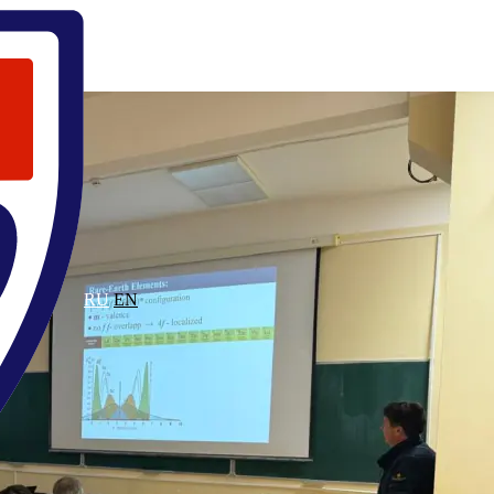
ода
RU
EN