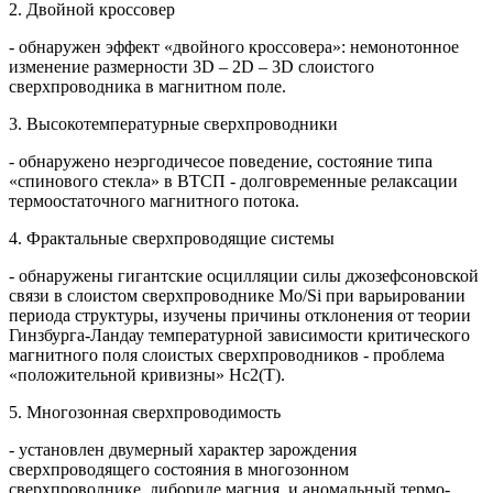
2. Двойной кроссовер
- обнаружен эффект «двойного кроссовера»: немонотонное
изменение размерности 3D – 2D – 3D слоистого
сверхпроводника в магнитном поле.
3. Высокотемпературные сверхпроводники
- обнаружено неэргодичесое поведение, состояние типа
«спинового стекла» в ВТСП - долговременные релаксации
термоостаточного магнитного потока.
4. Фрактальные сверхпроводящие системы
- обнаружены гигантские осцилляции силы джозефсоновской
связи в слоистом сверхпроводнике Mo/Si при варьировании
периода структуры, изучены причины отклонения от теории
Гинзбурга-Ландау температурной зависимости критического
магнитного поля слоистых сверхпроводников - проблема
«положительной кривизны» Нc2(T).
5. Многозонная сверхпроводимость
- установлен двумерный характер зарождения
сверхпроводящего состояния в многозонном
сверхпроводнике, дибориде магния, и аномальный термо-