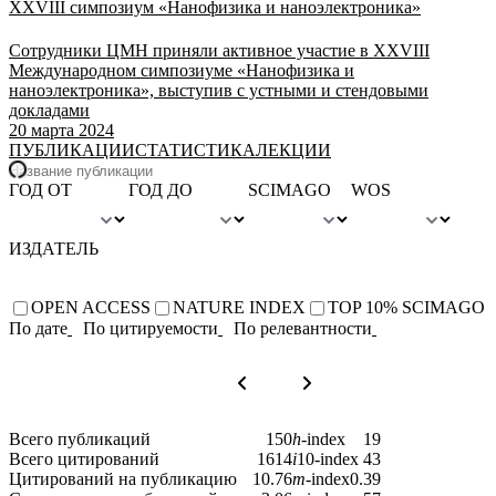
XXVIII симпозиум «Нанофизика и наноэлектроника»
Сотрудники ЦМН приняли активное участие в XXVIII
Международном симпозиуме «Нанофизика и
наноэлектроника», выступив с устными и стендовыми
докладами
20 марта 2024
ПУБЛИКАЦИИ
СТАТИСТИКА
ЛЕКЦИИ
ГОД ОТ
ГОД ДО
SCIMAGO
WOS
ИЗДАТЕЛЬ
OPEN ACCESS
NATURE INDEX
TOP 10% SCIMAGO
По дате
По цитируемости
По релевантности
Всего публикаций
150
h
-index
19
Всего цитирований
1614
i
10-index
43
Цитирований на публикацию
10.76
m
-index
0.39