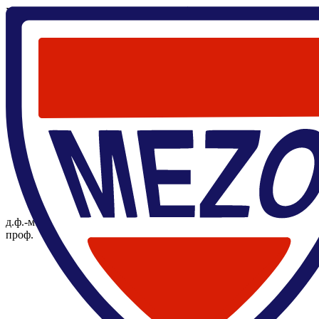
Главная
/
Анатолий Сидоренко С
Анатолий Сидоренко С
Почетный
д.ф.-м.н.,
знак
проф.
Профессора