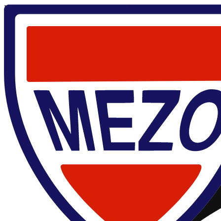
Главная
/
Денис Водолазов Юрьевич
Денис Водолазов Юрьевич
д.ф.-м.н.
0000-0002-9846-8036