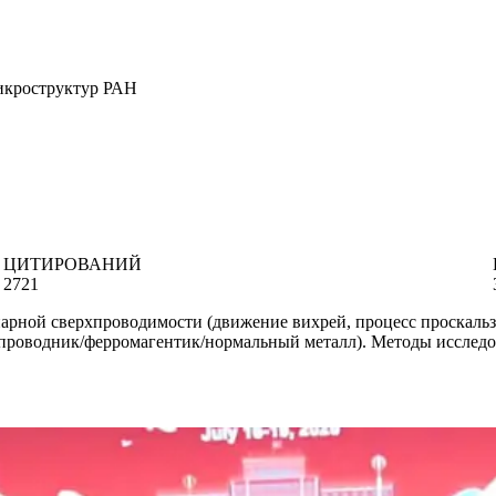
икроструктур РАН
ЦИТИРОВАНИЙ
2721
нарной сверхпроводимости (движение вихрей, процесс проскаль
проводник/ферромагентик/нормальный металл). Методы исследо