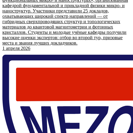
функциональных микро- и наноструктурах», организованная
кафедрой фундаментальной и прикладной физики микро- и
наноструктур. Участники представили 25 докладов,
охватывающих широкий спектр направлений — от
гибридных сверхпроводящих структур и топологических
материалов до квантовой магнитометрии и фотонных
кристаллов. Студенты и молодые учёные кафедры получили
высокие оценки экспертов: отбор во второй тур, призовые
места и звания лучших докладчиков.
1 апреля 2026