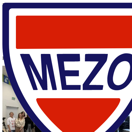
Главная
/
Лина Горбунова
Лина Горбунова
Научный руководитель
Столяров Василий
д.ф.-м.н., проф.
Новости