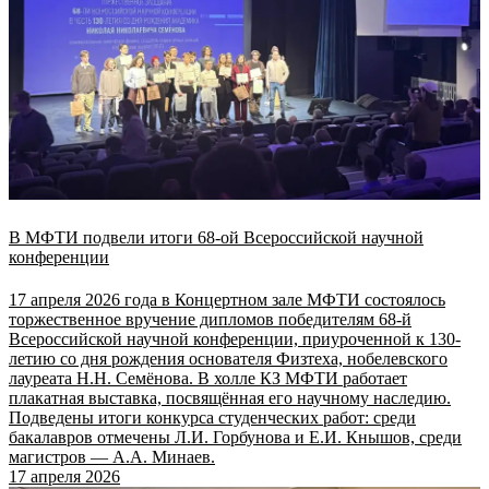
В МФТИ подвели итоги 68-ой Всероссийской научной
конференции
17 апреля 2026 года в Концертном зале МФТИ состоялось
торжественное вручение дипломов победителям 68-й
Всероссийской научной конференции, приуроченной к 130-
летию со дня рождения основателя Физтеха, нобелевского
лауреата Н.Н. Семёнова. В холле КЗ МФТИ работает
плакатная выставка, посвящённая его научному наследию.
Подведены итоги конкурса студенческих работ: среди
бакалавров отмечены Л.И. Горбунова и Е.И. Кнышов, среди
магистров — А.А. Минаев.
17 апреля 2026