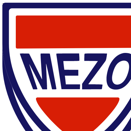
Главная
/
Dong-Fei Wang
Dong-Fei Wang