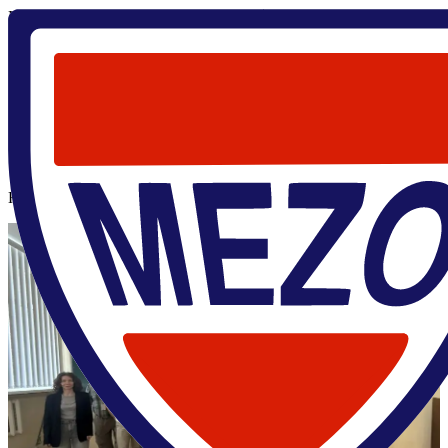
Главная
/
Анна Лычагина
Анна Лычагина
Научный руководитель
Барышев Александр
д.ф.-м.н.
Новости