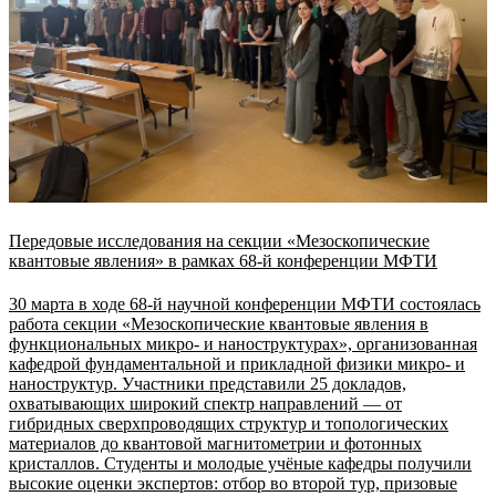
Передовые исследования на секции «Мезоскопические
квантовые явления» в рамках 68-й конференции МФТИ
30 марта в ходе 68-й научной конференции МФТИ состоялась
работа секции «Мезоскопические квантовые явления в
функциональных микро- и наноструктурах», организованная
кафедрой фундаментальной и прикладной физики микро- и
наноструктур. Участники представили 25 докладов,
охватывающих широкий спектр направлений — от
гибридных сверхпроводящих структур и топологических
материалов до квантовой магнитометрии и фотонных
кристаллов. Студенты и молодые учёные кафедры получили
высокие оценки экспертов: отбор во второй тур, призовые