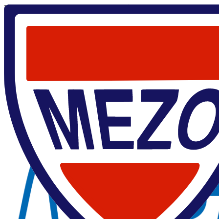
Главная
/
Ратибор Сирый
Ратибор Сирый