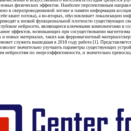
 новых физических эффектов. Наиболее перспективным направле
но в сверхпроводниковой логике и памяти информация ассоциир
себе квант потока), а во-вторых, обусловливает локализацию и
риводят к низкой функциональной плотности существующих свер
глубокие нейросети, являющиеся ключевыми компонентами в со
ование эффектов, возникающих при сосуществовании магнетизма
 и новых материалах, таких как ферромагнитный материал/свер
ожет служить вышедшая в 2018 году работа [1]. Представляетс
озволит значительно улучшить параметры существующих устройс
м нейросетям по энергоэффективности, и значительно превосхо