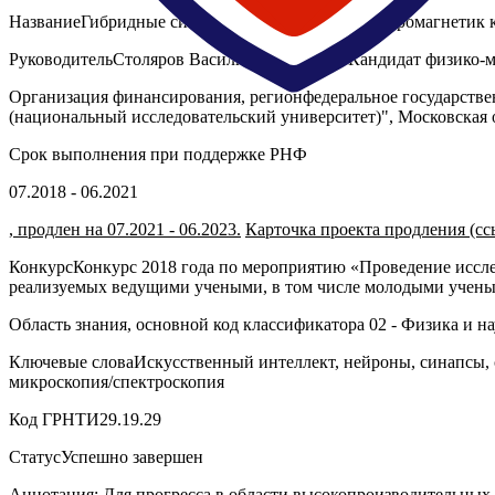
НазваниеГибридные системы сверхпроводник-ферромагнетик к
РуководительСтоляров Василий Сергеевич, Кандидат физико-м
Организация финансирования, регионфедеральное государстве
(национальный исследовательский университет)", Московская 
Срок выполнения при поддержке РНФ
07.2018 - 06.2021
, продлен на 07.2021 - 06.2023.
Карточка проекта продления (сс
КонкурсКонкурс 2018 года по мероприятию «Проведение иссл
реализуемых ведущими учеными, в том числе молодыми учен
Область знания, основной код классификатора 02 - Физика и н
Ключевые словаИскусственный интеллект, нейроны, синапсы, 
микроскопия/спектроскопия
Код ГРНТИ29.19.29
СтатусУспешно завершен
Аннотация
: Для прогресса в области высокопроизводительных