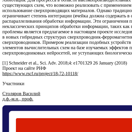
существующих схем, что возможно реализовать с применением
использование сверхпроводящих материалов. Однако традицион
ограничивает степень интеграции (ячейка должна содержать в 
распараллеливания обработки информации. Эти ограничения п
неклассических принципов обработки информации, таких как 
проблемы является предлагаемое в настоящем проекте исслед
в новых гибридных структурах сверхпроводник-ферромагнетик
сверхпроводников. Примером реализации подобных устройств м
элементов вычислительных схем на базе изучаемых эффектов п
сверхпроводниковых нейросетей, не уступающих биологически
[1] Schneider et al., Sci. Adv. 2018;4: e1701329 26 January (2018)
Проект на сайте РНФ
https://www.rscf.ru/project/18-72-10118/
Участники
Столяров Василий
д.ф.-м.н., проф.