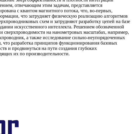
нием, отвечающим этим задачам, представляется
ована с квантом магнитного потока, что, во-первых,
нформации, что затрудняет физическую реализацию алгоритмов
хпроводниковых схем и затрудняют разработку цепей на базе
здании искусственного интеллекта. Решением обозначенной
 и сверхпроводимости на нанометровых масштабах, например,
хпроводник, а также исследование сильно-неупорядоченных
я, что разработка принципов функционирования базовых
тв и продвинуться на пути создания глубоких
дящих их по производительности.