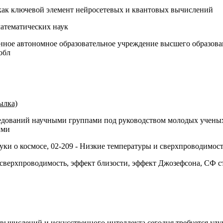
ак ключевой элемент нейросетевых и квантовых вычислений
атематических наук
нное автономное образовательное учреждение высшего образов
обл
ылка)
едований научными группами под руководством молодых ученых
ыми
ауки о космосе, 02-209 - Низкие температуры и сверхпроводимос
сверхпроводимость, эффект близости, эффект Джозефсона, СФ с
 вычислений и искусственного интеллекта сегодня требуется у