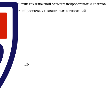
к-ферромагнетик как ключевой элемент нейросетевых и кванто
вой элемент нейросетевых и квантовых вычислений
RU
EN