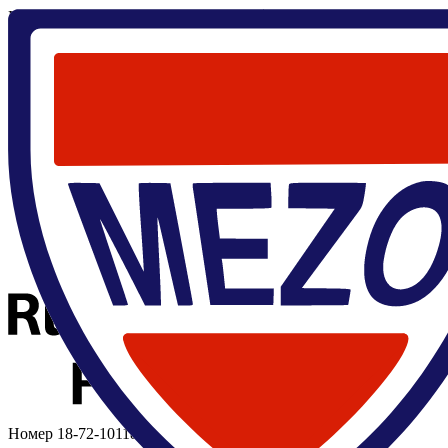
Главная
/
Наука
/
Проекты
/
Гибридные системы сверхпроводни
Гибридные системы сверхпроводник-ферромагнетик как ключе
Лаборатория сверхпроводящих и квантовых технологий
Номер 18-72-10118