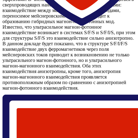
сверхпроводящих наноструктурах с ферромагнетиками:
взаимодействие между магнонной и фотонной модами,
переносимое мейснеровскими токами, приводит к
образованию гибридных магнон-поляритонных мод.
Известно, что ультрасильное магнон-фотонное
взаимодействие возникает в системах S/F/S и S/F/I/S, при этом
для структуры S/F/S это взаимодействие сильно анизотропно.
В данном докладе будет показано, что в структуре S/F/I/F/S
взаимодействие двух ферромагнетиков через поля
мейснеровских токов приводит к возникновению не только
ультрасильного магнон-фотонного, но и ультрасильного
магнон-магнонного взаимодействия. Оба этих
взаимодействия анизотропны, кроме того, анизотропия
магнон-магнонного взаимодействия проявляется
противоположным образом по сравнению с анизотропией
магнон-фотонного взаимодействия.