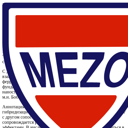
Главная
/
Научные мероприятия
/
Семинары
/
Современные
проблемы квантовой физики/ Гордеева В.
12 декабря 2024, 14:00
,
Современные проблемы квантовой физики/ Гордеева В.
Валерия Гордеева Михайловна
МФТИ
Онлайн трансляция
В четверг 12 декабря в 14:00 в 226.5 ЛК в рамках курса
"Современные проблемы квантовой физики" состоится
семинар.
С докладом нга тему «Магнон-фотонное и магнон-магнонное
взаимодействие в гетероструктурах сверхпроводник/
ферромагнетик» выступит аспирант кафедры
фундаментальной и прикладной физики микро- и
наноструктур Гордеева Валерия (научный руководитель д.ф.-
м.н. Бобкова И.В.).
Аннотация: Режим ультрасильной связи в системах с
гибридизацией, когда энергия взаимодействия подсистем друг
с другом сопоставима с энергиями самих этих подсистем,
сопровождается различными интересными квантовыми
эффектами. В числе прочего этот режим может наблюдаться в