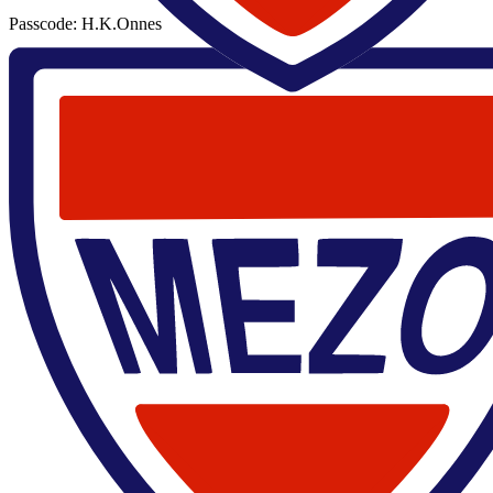
Passcode: H.K.Onnes