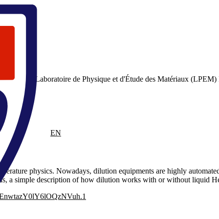
тории (Laboratoire de Physique et d'Étude des Matériaux (LPEM) Éco
RU
EN
emperature physics. Nowadays, dilution equipments are highly automated
ds, a simple description of how dilution works with or without liquid He
miSEnwtazY0lY6lOQzNVuh.1