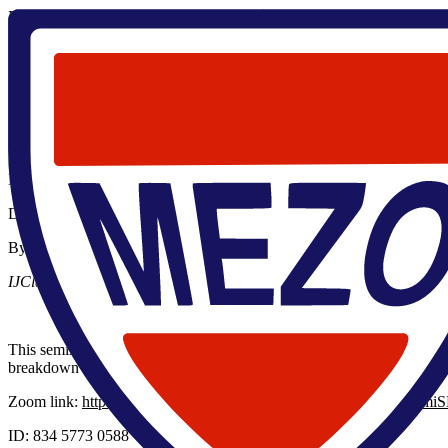
Главная
/
Научные мероприятия
/
Семинары
/
LPEM семиинар
22 мая 2025, 15:00
,
LPEM семиинар
Maurice Chapellier
Université Paris-Saclay
Онлайн трансляция
В четверг 22 мая в 15:00 (Москва) состоится семинар LPEM лабора
Paris):
Dilution refrigerators: history and techniques
By Maurice Chapellier
IJClab / Université Paris-Saclay
This seminar is aimed at current and future researchers in very low t
breakdown or leak. After a brief historical overview of cooling metho
Zoom link:
https://espci.zoom.us/j/83457730588?pwd=bY46cr79
ID: 834 5773 0588