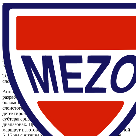
Главная
/
Научные мероприятия
/
Семинары
/
Болометр на
горячих электронах на основе тонкого слоистого
сверхпроводника диселенида ниобия
18 июня 2026, 12:00
,
226.5 ЛК
Семинар ЦМН
Закончился
Болометр на горячих электронах на основе тонкого слоистого
сверхпроводника диселенида ниобия
Шеин Кирилл Вячеславович
В четверг 18 июня в 12:00 в 226.5 ЛК состоится семинар ЦМН
на котором в рамках предзащиты кандидатской диссертации
выступит аспирант НИУ ВШЭ Шеин Кирилл.
Тема: Болометр на горячих электронах на основе тонкого
слоистого сверхпроводника диселенида ниобия
Аннотация: Диссертационное исследование посвящено
разработке и комплексному экспериментальному изучению
болометров на горячих электронах на основе тонких
слоистого сверхпроводника диселенида ниобия (NbSe₂) - для
детектирования электромагнитного излучения в
субтерагерцовом, терагерцовом и ближнем инфракрасном
диапазонах. Предложен и реализован технологический
маршрут изготовления устройств на основе NbSe₂ толщиной
5–15 нм с низким контактным сопротивлением, включая