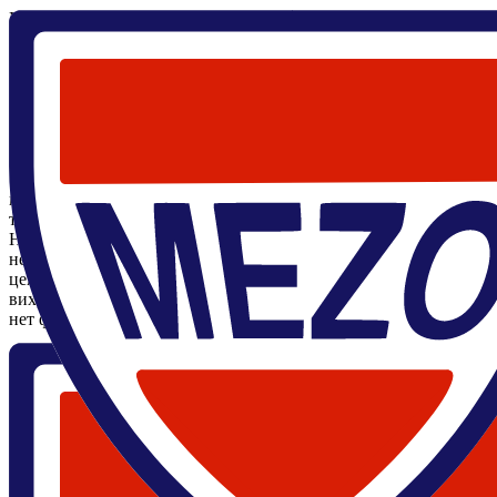
Главная
/
Научные мероприятия
/
Семинары
/
Взаимодействие с
4 мая 2023, 14:00
,
Взаимодействие спинового и абрикосовского вихрей в допиров
Алексей Капранов Викторович
ВНИИА, МФТИ
Онлайн трансляция
Объединенный семинар лаборатории №176 (физики микро- и н
посвящен недавно опубликованной работе [Kapranov, Akzyanov,
топологическом сверхпроводнике с нематической сверхпровод
Намбу (электрон-дырка), а спиновый вихрь соответствует зави
нематическом сверхпроводнике в целом аналогичен вихрю в а
центральносимметричной силой, при которой появляется спино
вихри будут притягиваться и в конечном итоге будут иметь общ
нет фермионов Майорана. Это важный результат, так как в сп