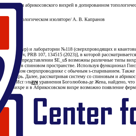
пинового и абрикосовского вихрей в допированном топологичес
анном топологическом изоляторе/ А. В. Капранов
аноструктур) и лаборатории №118 (сверхпроводящих и квантов
 Rakhmanov, PRB 107, 134515 (2023)], в которой рассматриваетс
имостью в представлении $E_u$ возможны различные типы вихре
хренности в спиновом пространстве. Используя функционал Гинз
низотропном сверхпроводнике с обычным s-спариванием. Также
вый вихрь. Далее, рассматривая систему со спиновым и абрикос
ий кор. Используя уравнения Боголюбова-де Жена, найдено, что в
RU
EN
иновом вихре и в Абрикосовском вихре возможно появление ферм