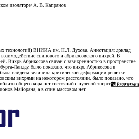
ком изоляторе/ А. В. Капранов
ых технологий) ВНИИА им. Н.Л. Духова. Аннотация: доклад
я взаимодействие спинового и абрикосовского вихрей. В
й. Вихрь Абрикосова связан с завихренностью в пространстве
бурга-Ландау, было показано, что вихрь Абрикосова в
 была найдена величина критической деформации решетки
овским вихрями на некотором расстоянии, было показано, что
близи общего кора нет состояний с нулевой энергией, то есть,
Расписани
ионов Майорана, а в спин-массовом нет.