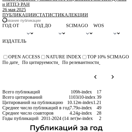
и ИТПЭ РАН
26 мая 2025
ПУБЛИКАЦИИ
СТАТИСТИКА
ЛЕКЦИИ
ГОД ОТ
ГОД ДО
SCIMAGO
WOS
ИЗДАТЕЛЬ
OPEN ACCESS
NATURE INDEX
TOP 10% SCIMAGO
По дате
По цитируемости
По релевантности
Всего публикаций
109
h
-index
17
Всего цитирований
1103
i
10-index
39
Цитирований на публикацию
10.12
m
-index
1.21
Среднее число публикаций в год
7.79
o
-index
49
Среднее число соавторов
4.24
g
-index
28
Годы публикаций
2011-2024 (14 лет)
w
-index
2