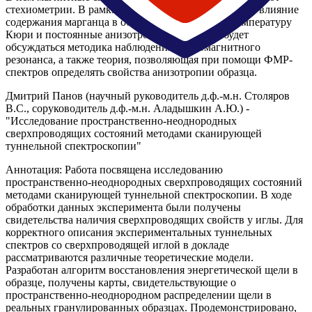
стехиометрии. В рамках данной работы исследуется влияние
содержания марганца в образцах MnSb2Te4 на температуру
Кюри и постоянные анизотропии. В докладе будет
обсуждаться методика наблюдения ферромагнитного
резонанса, а также теория, позволяющая при помощи ФМР-
спектров определять свойства анизотропии образца.
Дмитрий Панов (научный руководитель д.ф.-м.н. Столяров
В.С., соруководитель д.ф.-м.н. Аладышкин А.Ю.) -
"Исследование пространственно-неоднородных
сверхпроводящих состояний методами сканирующей
туннельной спектроскопии"
Аннотация: Работа посвящена исследованию
пространственно-неоднородных сверхпроводящих состояний
методами сканирующей туннельной спектроскопии. В ходе
обработки данных эксперимента были получены
свидетельства наличия сверхпроводящих свойств у иглы. Для
корректного описания экспериментальных туннельных
спектров со сверхпроводящей иглой в докладе
рассматриваются различные теоретические модели.
Разработан алгоритм восстановления энергетической щели в
образце, получены карты, свидетельствующие о
пространственно-неоднородном распределении щели в
реальных гранулированных образцах. Продемонстрировано,