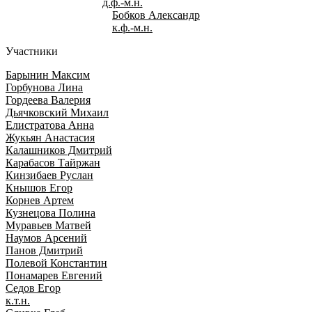
д.ф.-м.н.
Бобков Александр
к.ф.-м.н.
Участники
Барынин Максим
Горбунова Лина
Гордеева Валерия
Дьячковский Михаил
Елистратова Анна
Жукьян Анастасия
Калашников Дмитрий
Карабасов Тайржан
Кинзибаев Руслан
Кнышов Егор
Корнев Артем
Кузнецова Полина
Муравьев Матвей
Наумов Арсений
Панов Дмитрий
Полевой Константин
Понамарев Евгений
Седов Егор
к.т.н.