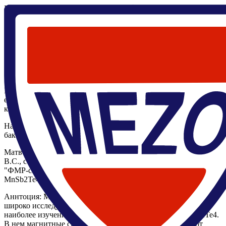
Главная
/
Научные мероприятия
/
Семинары
/
Современные
проблемы квантовой физики/ Муравьев М., Панов Д.
24 апреля 2025, 14:30
,
Современные проблемы квантовой физики/ Муравьев М.,
Панов Д.
Дмитрий Панов Константинович
Онлайн трансляция
В четверг 24 апреля в 14:30 в 226.5 ЛК состоится
еженедельный семинар ЦМН-"Современные проблемы
квантовой физики".
На семинаре будут заслушаны 2 доклада студентов 4го курса
бакалавриата МФТИ:
Матвей Муравьев (научный руководитель д.ф.-м.н. Столяров
В.С., соруководитель аспирант МФТИ Д.С. Калашников) -
"ФМР-спектроскопия магнитного топологического изолятора
MnSb2Te4"
Аннтоция: Магнитные топологические изоляторы (МТИ)
широко исследуется в настоящее время. Одним из первых и
наиболее изученных МТИ является семейство Mn(Bi,Sb)2Te4.
В нем магнитные свойства кристаллов сильно зависят от