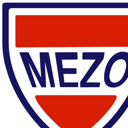
Главная
/
Научные мероприятия
/
Семинары
Семинары
Семинары
Школы
Конференции